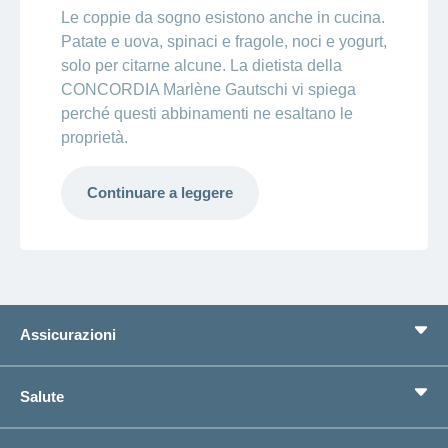
Le coppie da sogno esistono anche in cucina.
Patate e uova, spinaci e fragole, noci e yogurt,
solo per citarne alcune. La dietista della
CONCORDIA Marlène Gautschi vi spiega
perché questi abbinamenti ne esaltano le
proprietà.
Continuare a leggere
Assicurazioni
Assicurazione di base
Salute
Assicurazioni complementari
Previdenza
concordiaMed