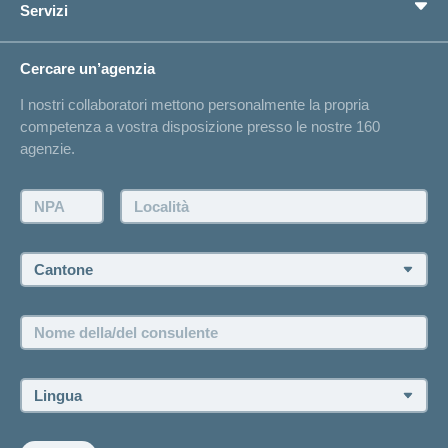
Servizi
Cerco un'assicurazione per...
Bussola della salute
Circostanze di vita
Cambiamento di indirizzo
Cercare un’agenzia
Sull'assicurazione
Elenchi degli ospedali
I nostri collaboratori mettono personalmente la propria
Annuncio d'infortunio
competenza a vostra disposizione presso le nostre 160
Contatto
agenzie.
Richiesta di un'offerta
Farsi contattare telefonicamente dall'agenzia
NPA:
Località:
Fissare un appuntamento
Cantone:
Offerte di lavoro e carriera
Posizioni vacanti
Nome
della/del
consulente:
Lingua: