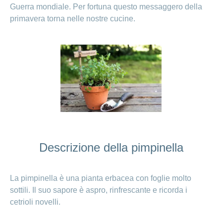
Guerra mondiale. Per fortuna questo messaggero della
Ho una
I
Nascondi
nostri
primavera torna nelle nostre cucine.
domanda
o
profili
mostra
su
di
la
sezione
posti
Psicologia
Apprendistato
Alimentazione
presso
CONCORDIA
Fitness
I
tuoi
vantaggi
presso
CONCORDIA
Descrizione della pimpinella
La pimpinella è una pianta erbacea con foglie molto
sottili. Il suo sapore è aspro, rinfrescante e ricorda i
cetrioli novelli.