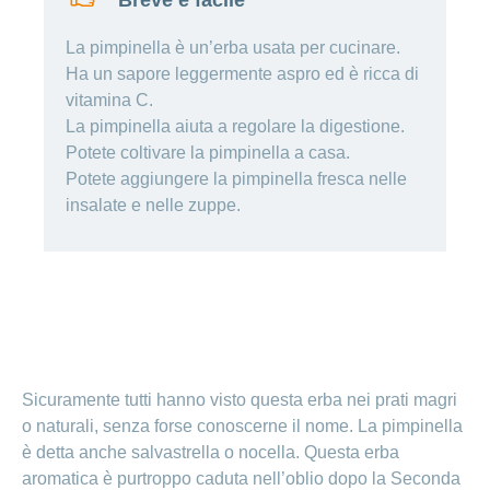
Breve e facile
Cliente
Modifica
World
e
o
della
porta
mostra
viaggi
Richieste
Lavorare
franchigia
la
cliente
La pimpinella è un’erba usata per cucinare.
Nascondi
di
sezione
presso
o
sponsorizzazione
Modifica
Ha un sapore leggermente aspro ed è ricca di
Blog
mostra
CONCORDIA
della
vitamina C.
la
Cambiare
di
lingua
sezione
assicuratore
La pimpinella aiuta a regolare la digestione.
Posti
Conci
Contatto
Modifica
e passare
Nascondi
vacanti
Potete coltivare la pimpinella a casa.
della
o
alla
Potete aggiungere la pimpinella fresca nelle
Motivi
modalità
mostra
Feedback
CONCORDIA
Ufficio stampa
perché
di
la
insalate e nelle zuppe.
Conci-
sezione
lavorare
e
pagamento
Creative
presso
comunicazione
Notifica
CONCORDIA
di
Consigli
decesso
>
Fornitori di
Nascondi
per
Notifica
prestazioni
o
la
Vizzualizza
di
mostra
tua
la
infortunio
tutti
Tariffa
candidatura
sezione
590
Sicuramente tutti hanno visto questa erba nei prati magri
Il
gli
Team
o naturali, senza forse conoscerne il nome. La pimpinella
articoli
delle
è detta anche salvastrella o nocella. Questa erba
risorse
aromatica è purtroppo caduta nell’oblio dopo la Seconda
umane