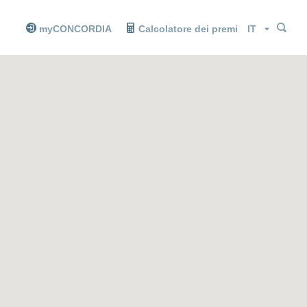
Cer
Cer
Lingua
myCONCORDIA
Calcolatore dei premi