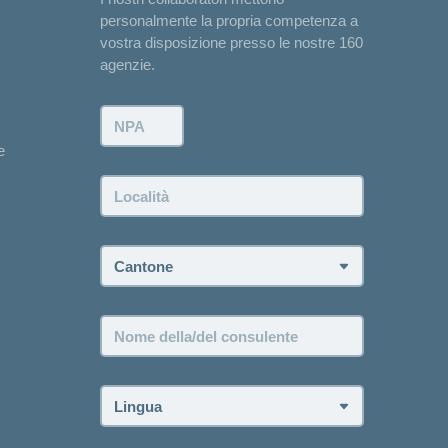
personalmente la propria competenza a
vostra disposizione presso le nostre 160
agenzie.
NPA:
e
Località:
Cantone:
Nome
della/del
consulente:
Lingua: