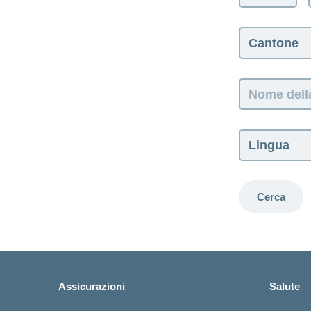
Cantone:
Nome
della/del
consulente:
Lingua:
Cerca
Assicurazioni
Salute