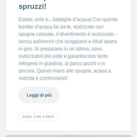
spruzzi!
Ho una
I
Nascondi
nostri
domanda
o
profili
mostra
su
Estate, sole e... battaglie d’acqua! Con queste
di
la
bombe d’acqua fai da te, realizzate con
sezione
posti
Psicologia
spugne colorate, il divertimento è assicurato –
Apprendistato
Alimentazione
senza palloncini che scoppiano e rifiuti sparsi
presso
CONCORDIA
Fitness
in giro. Si preparano in un attimo, sono
I
riutilizzabili più volte e garantiscono tanto
tuoi
refrigerio in giardino, al parco giochi o in
vantaggi
piscina. Quindi mano alle spugne, acqua a
presso
CONCORDIA
volontà e cominciamo!
Leggi di più
CREA CON CONCI