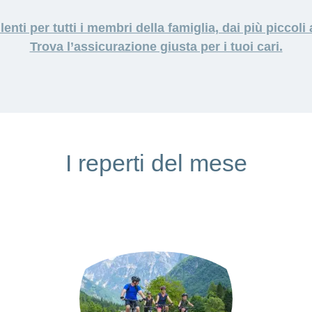
lenti per tutti i membri della famiglia, dai più piccoli 
Trova l’assicurazione giusta per i tuoi cari.
I reperti del mese