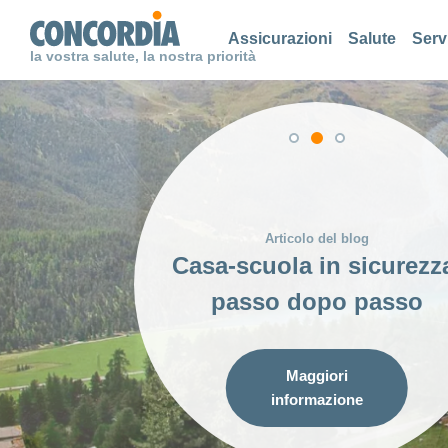
Cerca
Cerca
Cerca
Assicurazioni
Salute
Serv
la vostra salute, la nostra priorità
Articolo del blog
Articolo del blog
In vacanza senza andar
Casa-scuola in sicurezz
lontano: avventure nel
passo dopo passo
giardino di casa
Maggiori
Maggiori
informazione
informazione