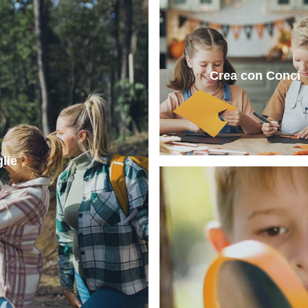
Crea con Conci
lie