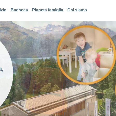
izio
Bacheca
Pianeta famiglia
Chi siamo
e
a,