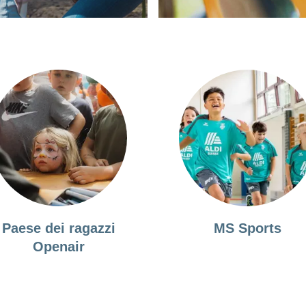
Mostra
di
più
Paese dei ragazzi
MS Sports
Openair