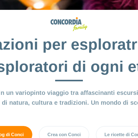
azioni per esploratr
sploratori di ogni e
un variopinto viaggio tra affascinanti escursio
 di natura, cultura e tradizioni. Un mondo di sc
og di Conci
Crea con Conci
Le ricette di Co