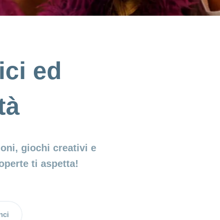
ici ed
tà
ni, giochi creativi e
operte ti aspetta!
nci