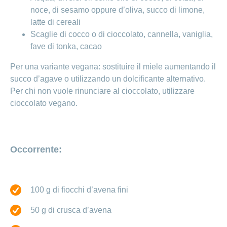
Ho una
I
noce, di sesamo oppure d’oliva, succo di limone,
Nascondi
nostri
domanda
o
latte di cereali
profili
mostra
su
Scaglie di cocco o di cioccolato, cannella, vaniglia,
di
la
sezione
posti
fave di tonka, cacao
Psicologia
Apprendistato
Alimentazione
Per una variante vegana: sostituire il miele aumentando il
presso
CONCORDIA
succo d’agave o utilizzando un dolcificante alternativo.
Fitness
Per chi non vuole rinunciare al cioccolato, utilizzare
I
tuoi
cioccolato vegano.
vantaggi
presso
CONCORDIA
Occorrente:
100 g di fiocchi d’avena fini
50 g di crusca d’avena