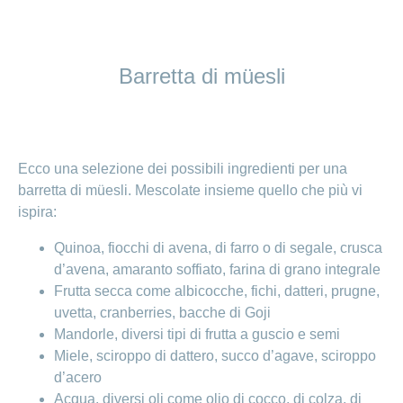
Cliente
Modifica
World
e
o
link
della
porta
mostra
viaggi
Richieste
Lavorare
franchigia
la
cliente
Nascondi
di
sezione
presso
o
sponsorizzazione
Modifica
Blog
mostra
CONCORDIA
Barretta di müesli
della
la
Cambiare
di
lingua
sezione
assicuratore
Posti
Conci
Contatto
Modifica
e passare
Nascondi
vacanti
della
o
alla
Motivi
modalità
mostra
Feedback
CONCORDIA
Ufficio stampa
perché
di
la
Ecco una selezione dei possibili ingredienti per una
Conci-
sezione
lavorare
e
pagamento
barretta di müesli. Mescolate insieme quello che più vi
Creative
presso
comunicazione
Notifica
ispira:
CONCORDIA
di
Consigli
decesso
>
Fornitori di
Quinoa, fiocchi di avena, di farro o di segale, crusca
Nascondi
per
Notifica
prestazioni
o
d’avena, amaranto soffiato, farina di grano integrale
la
Vizzualizza
di
mostra
tua
Frutta secca come albicocche, fichi, datteri, prugne,
la
infortunio
tutti
Tariffa
candidatura
sezione
uvetta, cranberries, bacche di Goji
590
Il
gli
Mandorle, diversi tipi di frutta a guscio e semi
Team
Miele, sciroppo di dattero, succo d’agave, sciroppo
articoli
delle
d’acero
risorse
umane
Acqua, diversi oli come olio di cocco, di colza, di