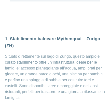
Ho una
I
Nascondi
nostri
domanda
o
profili
mostra
su
di
la
sezione
posti
Psicologia
Apprendistato
Alimentazione
presso
CONCORDIA
Fitness
1. Stabilimento balneare Mythenquai – Zurigo
I
(ZH)
tuoi
vantaggi
Situato direttamente sul lago di Zurigo, questo ampio e
presso
curato stabilimento offre un’infrastruttura ideale per le
CONCORDIA
famiglie: accesso pianeggiante all’acqua, ampi prati per
giocare, un grande parco giochi, una piscina per bambini
e perfino una spiaggia di sabbia per costruire torri e
castelli. Sono disponibili aree ombreggiate e deliziosi
ristoranti, perfetti per trascorrere una giornata rilassante in
famiglia.