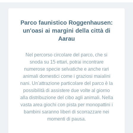
Cliente
Modifica
World
e
o
della
porta
mostra
viaggi
Richieste
Lavorare
franchigia
la
cliente
Nascondi
di
sezione
presso
o
sponsorizzazione
Modifica
Blog
Parco faunistico Roggenhausen:
mostra
CONCORDIA
della
la
Cambiare
di
un'oasi ai margini della città di
lingua
sezione
assicuratore
Posti
Conci
Aarau
Contatto
Modifica
e passare
Nascondi
vacanti
della
o
alla
Motivi
modalità
mostra
Feedback
CONCORDIA
Ufficio stampa
perché
Nel percorso circolare del parco, che si
di
la
Conci-
sezione
lavorare
e
pagamento
snoda su 15 ettari, potrai incontrare
Creative
presso
comunicazione
Notifica
numerose specie selvatiche e anche rari
CONCORDIA
di
animali domestici come i graziosi maialini
Consigli
decesso
>
Fornitori di
nani. Un'attrazione particolare del parco è la
Nascondi
per
Notifica
prestazioni
o
la
Vizzualizza
possibilità di assistere due volte al giorno
di
mostra
tua
alla distribuzione del cibo agli animali. Nella
la
infortunio
tutti
Tariffa
candidatura
sezione
vasta area giochi con pista per monopattini i
590
Il
gli
bambini saranno liberi di scorrazzare nei
Team
articoli
momenti di pausa.
delle
risorse
umane