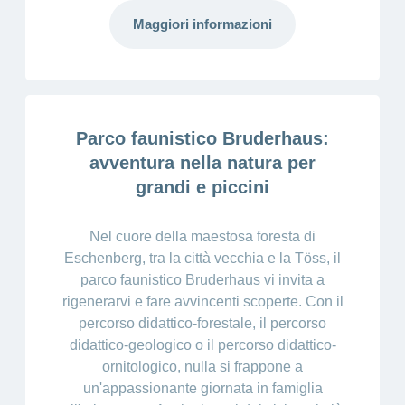
Ho una
I
Nascondi
Maggiori informazioni
nostri
domanda
o
profili
mostra
su
di
la
sezione
posti
Psicologia
Apprendistato
Alimentazione
presso
Parco faunistico Bruderhaus:
CONCORDIA
Fitness
avventura nella natura per
I
tuoi
grandi e piccini
vantaggi
presso
CONCORDIA
Nel cuore della maestosa foresta di
Eschenberg, tra la città vecchia e la Töss, il
parco faunistico Bruderhaus vi invita a
rigenerarvi e fare avvincenti scoperte. Con il
percorso didattico-forestale, il percorso
didattico-geologico o il percorso didattico-
ornitologico, nulla si frappone a
un'appassionante giornata in famiglia