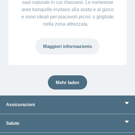
oasi naturale in cui rilassarsi. Le numerose
aree tranquille invitano alla sosta e al gioco
e sono ideali per piacevoli picnic o grigliate
nella zona attrezzata.
Maggiori informazionis
Mehr laden
Assicurazioni
Assicurazione di base
Salute
Assicurazioni complementari
Previdenza