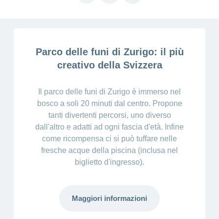
Cliente
Modifica
World
e
o
della
link
porta
mostra
viaggi
Richieste
Lavorare
franchigia
la
cliente
Nascondi
di
sezione
presso
o
sponsorizzazione
Modifica
Blog
mostra
CONCORDIA
della
la
Cambiare
di
lingua
Parco delle funi di Zurigo: il più
sezione
assicuratore
Posti
Conci
Contatto
creativo della Svizzera
Modifica
e passare
Nascondi
vacanti
della
o
alla
Motivi
modalità
mostra
Feedback
CONCORDIA
Ufficio stampa
perché
di
la
Il parco delle funi di Zurigo è immerso nel
Conci-
sezione
lavorare
e
pagamento
bosco a soli 20 minuti dal centro. Propone
Creative
presso
comunicazione
Notifica
tanti divertenti percorsi, uno diverso
CONCORDIA
di
dall'altro e adatti ad ogni fascia d'età. Infine
Consigli
decesso
>
Fornitori di
Nascondi
come ricompensa ci si può tuffare nelle
per
Notifica
prestazioni
o
la
Vizzualizza
fresche acque della piscina (inclusa nel
di
mostra
tua
la
infortunio
biglietto d'ingresso).
tutti
Tariffa
candidatura
sezione
590
Il
gli
Team
articoli
delle
Maggiori informazioni
risorse
umane