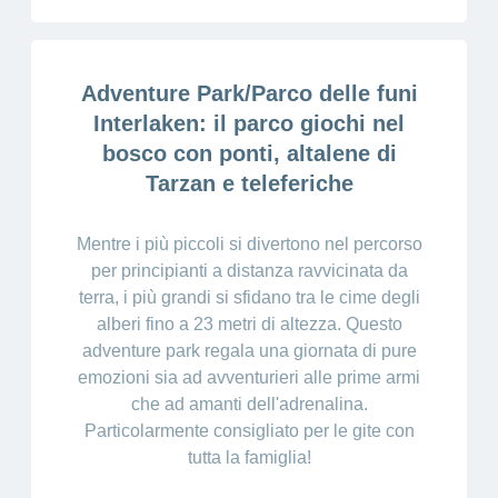
Ho una
I
Nascondi
nostri
domanda
o
profili
mostra
su
di
la
Adventure Park/Parco delle funi
sezione
posti
Psicologia
Interlaken: il parco giochi nel
Apprendistato
Alimentazione
bosco con ponti, altalene di
presso
CONCORDIA
Fitness
Tarzan e teleferiche
I
tuoi
vantaggi
Mentre i più piccoli si divertono nel percorso
presso
per principianti a distanza ravvicinata da
CONCORDIA
terra, i più grandi si sfidano tra le cime degli
alberi fino a 23 metri di altezza. Questo
adventure park regala una giornata di pure
emozioni sia ad avventurieri alle prime armi
che ad amanti dell'adrenalina.
Particolarmente consigliato per le gite con
tutta la famiglia!