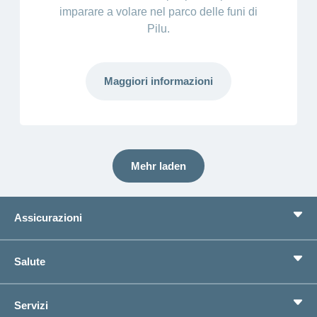
imparare a volare nel parco delle funi di
Pilu.
Maggiori informazioni
Mehr laden
Assicurazioni
Assicurazione di base
Salute
Assicurazioni complementari
Previdenza
concordiaMed
Servizi
Cerco un'assicurazione per...
Bussola della salute