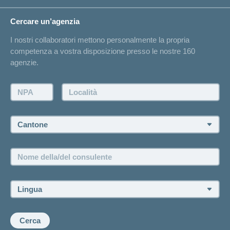
Circostanze di vita
Cambiamento di indirizzo
Cercare un’agenzia
Sull'assicurazione
Elenchi degli ospedali
I nostri collaboratori mettono personalmente la propria
Annuncio d'infortunio
competenza a vostra disposizione presso le nostre 160
Contatto
agenzie.
Richiesta di un'offerta
Farsi contattare telefonicamente dall'agenzia
NPA:
Località:
Fissare un appuntamento
Cantone:
Offerte di lavoro e carriera
Posizioni vacanti
Nome
della/del
consulente:
Lingua:
Cerca