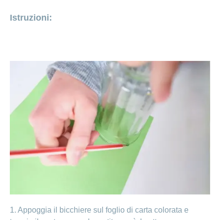
Ho una
I
Nascondi
Istruzioni:
nostri
domanda
o
profili
mostra
su
di
la
sezione
posti
Psicologia
Apprendistato
Alimentazione
presso
CONCORDIA
Fitness
I
tuoi
vantaggi
presso
CONCORDIA
1. Appoggia il bicchiere sul foglio di carta colorata e