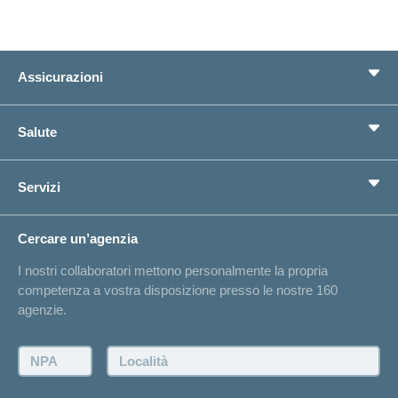
Assicurazioni
Assicurazione di base
Salute
Assicurazioni complementari
Previdenza
concordiaMed
Servizi
Cerco un'assicurazione per...
Bussola della salute
Circostanze di vita
Cambiamento di indirizzo
Cercare un’agenzia
Sull'assicurazione
Elenchi degli ospedali
I nostri collaboratori mettono personalmente la propria
Annuncio d'infortunio
competenza a vostra disposizione presso le nostre 160
Contatto
agenzie.
Richiesta di un'offerta
Farsi contattare telefonicamente dall'agenzia
NPA:
Località:
Fissare un appuntamento