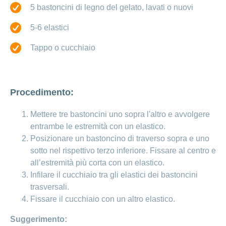
Cliente
Modifica
World
e
o
5 bastoncini di legno del gelato, lavati o nuovi
della
porta
mostra
viaggi
Richieste
Lavorare
franchigia
la
cliente
Nascondi
di
5-6 elastici
sezione
presso
o
sponsorizzazione
Modifica
Blog
mostra
CONCORDIA
della
la
Cambiare
Tappo o cucchiaio
di
lingua
sezione
assicuratore
Posti
Conci
Contatto
Modifica
e passare
Nascondi
vacanti
della
o
alla
Motivi
modalità
mostra
Feedback
CONCORDIA
Ufficio stampa
Procedimento:
perché
di
la
Conci-
sezione
lavorare
e
pagamento
Creative
presso
comunicazione
Mettere tre bastoncini uno sopra l'altro e avvolgere
Notifica
CONCORDIA
di
entrambe le estremità con un elastico.
Consigli
decesso
>
Fornitori di
Posizionare un bastoncino di traverso sopra e uno
Nascondi
per
Notifica
prestazioni
o
sotto nel rispettivo terzo inferiore. Fissare al centro e
la
Vizzualizza
di
mostra
tua
all’estremità più corta con un elastico.
la
infortunio
tutti
Tariffa
candidatura
sezione
Infilare il cucchiaio tra gli elastici dei bastoncini
590
Il
gli
trasversali.
Team
Fissare il cucchiaio con un altro elastico.
articoli
delle
risorse
Suggerimento:
umane