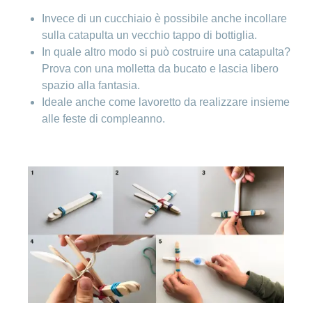
Ho una
I
Nascondi
Invece di un cucchiaio è possibile anche incollare
nostri
domanda
o
sulla catapulta un vecchio tappo di bottiglia.
profili
mostra
su
di
la
In quale altro modo si può costruire una catapulta?
sezione
posti
Prova con una molletta da bucato e lascia libero
Psicologia
Apprendistato
spazio alla fantasia.
Alimentazione
presso
Ideale anche come lavoretto da realizzare insieme
CONCORDIA
Fitness
alle feste di compleanno.
I
tuoi
vantaggi
presso
CONCORDIA