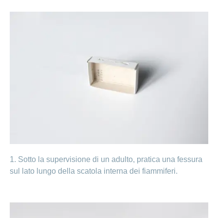
Ho una
I
Nascondi
nostri
domanda
o
profili
mostra
su
di
la
sezione
posti
Psicologia
Apprendistato
Alimentazione
presso
CONCORDIA
Fitness
I
tuoi
vantaggi
presso
CONCORDIA
1. Sotto la supervisione di un adulto, pratica una fessura
sul lato lungo della scatola interna dei fiammiferi.