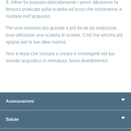
8. Infine fai passare delicatamente i pesci attraverso la
fessura praticata sulla scatola ed ecco che inizieranno a
nuotare nell’acquario.
Per una versione più grande e più facile da realizzare,
puoi utilizzare una scatola di scarpe. Così hai ancora più
spazio per le tue idee marine.
Non ti resta che iniziare a creare e immergerti nel tuo
mondo acquatico in miniatura: buon divertimento!
Assicurazioni
Assicurazione di base
Salute
Assicurazioni complementari
Previdenza