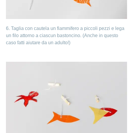
6. Taglia con cautela un fiammifero a piccoli pezzi e lega
un filo attorno a ciascun bastoncino. (Anche in questo
caso fatti aiutare da un adulto!)