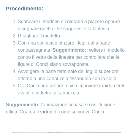
Ho una
I
Nascondi
Procedimento:
nostri
domanda
o
profili
mostra
su
di
Scaricare il modello e colorarlo a piacere oppure
la
sezione
posti
disegnare quello che suggerisce la fantasia.
Psicologia
Apprendistato
Ritagliare il modello.
Alimentazione
presso
Con una spillatrice pinzare i fogli dalla parte
CONCORDIA
Fitness
contrassegnata.
Suggerimento:
mettere il modello
I
contro il vetro della finestra per controllare che le
tuoi
figure di Conci siano sovrapposte.
vantaggi
presso
Avvolgere la parte terminale del foglio superiore
CONCORDIA
attorno a una cannuccia fissandola con la colla.
Ora Conci può prendere vita: muovere rapidamente
avanti e indietro la cannuccia.
Suggerimento:
l'animazione si basa su un'illusione
ottica. Guarda il
video
di come si muove Conci