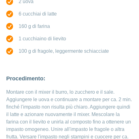
2 uova
Ho una
I
Nascondi
nostri
domanda
o
6 cucchiai di latte
profili
mostra
su
di
la
160 g di farina
sezione
posti
Psicologia
Apprendistato
1 cucchiaino di lievito
Alimentazione
presso
CONCORDIA
Fitness
100 g di fragole, leggermente schiacciate
I
tuoi
vantaggi
presso
Procedimento:
CONCORDIA
Montare con il mixer il burro, lo zucchero e il sale.
Aggiungere le uova e continuare a montare per ca. 2 min.
finché l'impasto non risulta più chiaro. Aggiungere quindi
il latte e azionare nuovamente il mixer. Mescolare la
farina con il lievito e unirla al composto fino a ottenere un
impasto omogeneo. Unire all'impasto le fragole o altra
frutta. Versare l'impasto negli stampini e cuocere per ca.