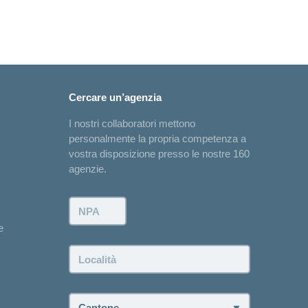
Cercare un’agenzia
I nostri collaboratori mettono
personalmente la propria competenza a
vostra disposizione presso le nostre 160
agenzie.
NPA:
e
Località:
Cantone: