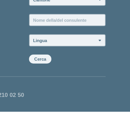
Nome
della/del
consulente:
Lingua:
Cerca
210 02 50