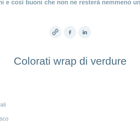
ani e così buoni che non ne resterà nemmeno uno
Copy
Facebook
LinkedIn
link
Colorati wrap di verdure
ali
esco