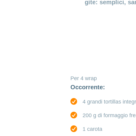
gite: semplici, s
Per 4 wrap
Occorrente:
4 grandi tortillas integr
200 g di formaggio fr
1 carota