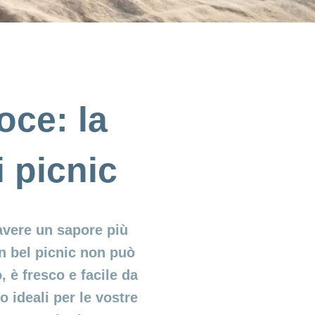
oce: la
i picnic
 avere un sapore più
un bel picnic non può
 è fresco e facile da
 ideali per le vostre