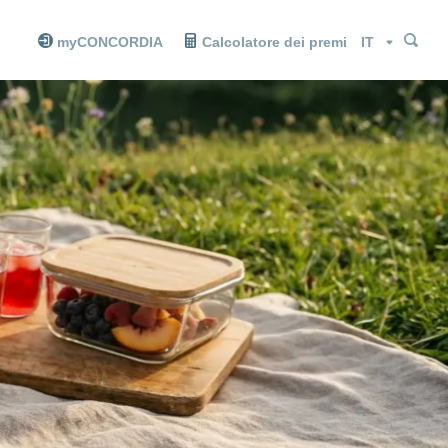
Cer
Cer
Lingua
myCONCORDIA
Calcolatore dei premi