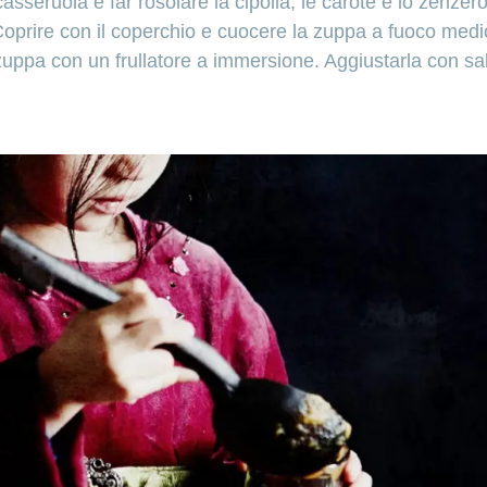
casseruola e far rosolare la cipolla, le carote e lo zenzer
Coprire con il coperchio e cuocere la zuppa a fuoco medi
 zuppa con un frullatore a immersione. Aggiustarla con s
o