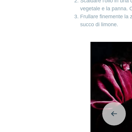
Scaldare l'olio in una 
vegetale e la panna. 
Frullare finemente la
succo di limone.
Indietr