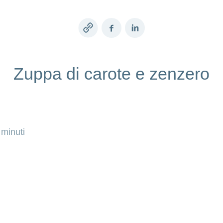
Copy
Facebook
LinkedIn
link
Zuppa di carote e zenzero
 minuti