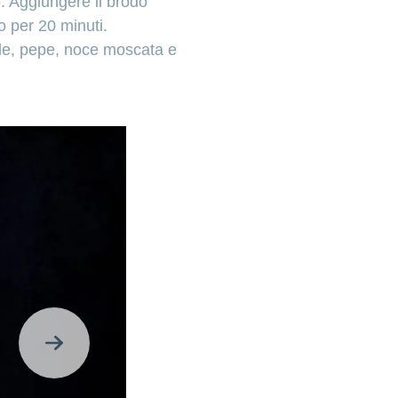
o. Aggiungere il brodo
o per 20 minuti.
ale, pepe, noce moscata e
Avanti