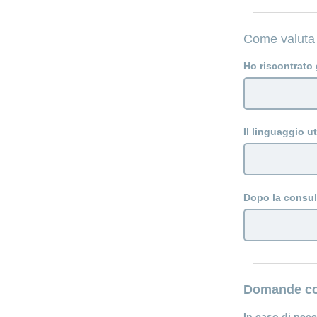
Come valuta
Ho riscontrato 
Il linguaggio u
Dopo la consul
Domande co
In caso di nec