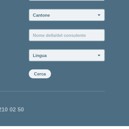
Cantone:
Nome
della/del
consulente:
Lingua:
Cerca
210 02 50