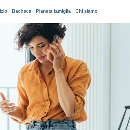
izio
Bacheca
Pianeta famiglia
Chi siamo