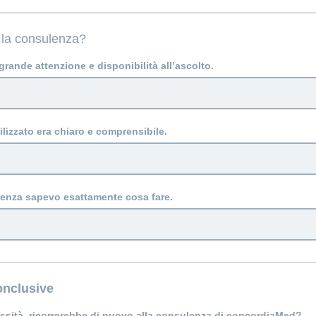
 la consulenza?
grande attenzione e disponibilità all’ascolto.
tilizzato era chiaro e comprensibile.
enza sapevo esattamente cosa fare.
nclusive
essità, ricorrerebbe di nuovo alla consulenza di concordiaMed?