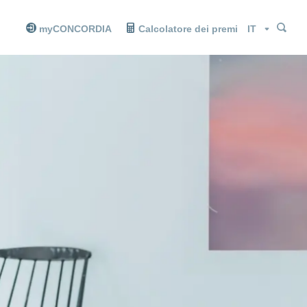
Cer
Cer
Lingua
myCONCORDIA
Calcolatore dei premi