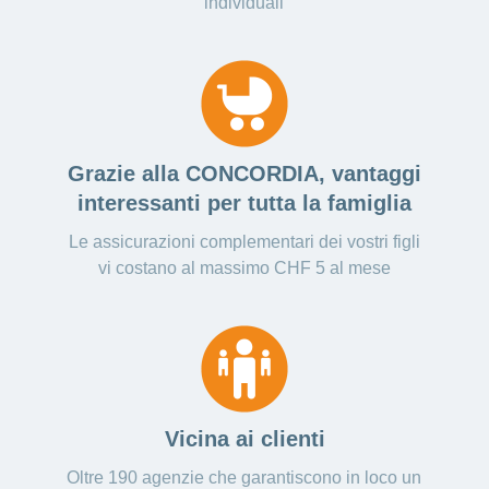
individuali
Ho una
I
Nascondi
nostri
domanda
o
profili
mostra
su
di
la
sezione
posti
Psicologia
Apprendistato
Alimentazione
presso
CONCORDIA
Fitness
Grazie alla CONCORDIA, vantaggi
I
interessanti per tutta la famiglia
tuoi
vantaggi
Le assicurazioni complementari dei vostri figli
presso
vi costano al massimo CHF 5 al mese
CONCORDIA
Vicina ai clienti
Oltre 190 agenzie che garantiscono in loco un