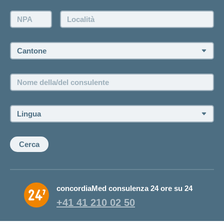
Farsi contattare telefonicamente dall'agenzia
NPA:
Località:
Fissare un appuntamento
Cantone:
Offerte di lavoro e carriera
Posizioni vacanti
Nome
della/del
consulente:
Lingua:
Cerca
concordiaMed consulenza 24 ore su 24
+41 41 210 02 50