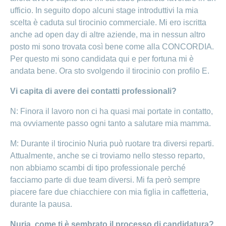
Ho una
I
ufficio. In seguito dopo alcuni stage introduttivi la mia
Nascondi
nostri
domanda
o
scelta è caduta sul tirocinio commerciale. Mi ero iscritta
profili
mostra
su
anche ad open day di altre aziende, ma in nessun altro
di
la
sezione
posti
posto mi sono trovata così bene come alla CONCORDIA.
Psicologia
Per questo mi sono candidata qui e per fortuna mi è
Apprendistato
Alimentazione
presso
andata bene. Ora sto svolgendo il tirocinio con profilo E.
CONCORDIA
Fitness
Vi capita di avere dei contatti professionali?
I
tuoi
vantaggi
N: Finora il lavoro non ci ha quasi mai portate in contatto,
presso
ma ovviamente passo ogni tanto a salutare mia mamma.
CONCORDIA
M: Durante il tirocinio Nuria può ruotare tra diversi reparti.
Attualmente, anche se ci troviamo nello stesso reparto,
non abbiamo scambi di tipo professionale perché
facciamo parte di due team diversi. Mi fa però sempre
piacere fare due chiacchiere con mia figlia in caffetteria,
durante la pausa.
Nuria, come ti è sembrato il processo di candidatura?