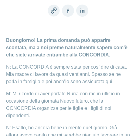
Cliente
Modifica
World
e
o
della
porta
mostra
viaggi
Richieste
Lavorare
franchigia
la
cliente
Copy
Facebook
LinkedIn
Nascondi
di
sezione
presso
o
sponsorizzazione
Modifica
link
Blog
mostra
CONCORDIA
della
la
Cambiare
di
lingua
sezione
assicuratore
Posti
Conci
Contatto
Modifica
Buongiorno! La prima domanda può apparire
e passare
Nascondi
vacanti
della
o
scontata, ma a noi preme naturalmente sapere com’è
alla
Motivi
modalità
mostra
Feedback
CONCORDIA
che siete arrivate entrambe alla CONCORDIA.
Ufficio stampa
perché
di
la
Conci-
sezione
lavorare
e
pagamento
Creative
presso
N: La CONCORDIA è sempre stata per così dire di casa.
comunicazione
Notifica
CONCORDIA
Mia madre ci lavora da quasi vent’anni. Spesso se ne
di
Consigli
decesso
parla in famiglia e poi anch’io sono assicurata qui.
>
Fornitori di
Nascondi
per
Notifica
prestazioni
o
la
Vizzualizza
M: Mi ricordo di aver portato Nuria con me in ufficio in
di
mostra
tua
la
infortunio
occasione della giornata Nuovo futuro, che la
tutti
Tariffa
candidatura
sezione
590
CONCORDIA organizza per le figlie e i figli di noi
Il
gli
dipendenti.
Team
articoli
delle
risorse
N: Esatto, ho ancora bene in mente quel giorno. Già
umane
allora avevo capito che mi sarebbe piaciuto lavorare in un