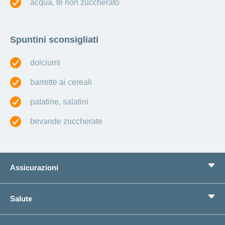
acqua, tè non zuccherato
Spuntini sconsigliati
dolciumi
barrette ai cereali
patatine, salatini
bevande zuccherate
Assicurazioni
Assicurazione di base
Salute
Assicurazioni complementari
Previdenza
concordiaMed