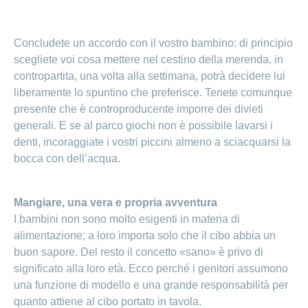
Ho una
I
Nascondi
nostri
domanda
o
profili
mostra
su
Concludete un accordo con il vostro bambino: di principio
di
la
scegliete voi cosa mettere nel cestino della merenda, in
sezione
posti
Psicologia
contropartita, una volta alla settimana, potrà decidere lui
Apprendistato
Alimentazione
liberamente lo spuntino che preferisce. Tenete comunque
presso
CONCORDIA
Fitness
presente che è controproducente imporre dei divieti
generali. E se al parco giochi non è possibile lavarsi i
I
tuoi
denti, incoraggiate i vostri piccini almeno a sciacquarsi la
vantaggi
bocca con dell’acqua.
presso
CONCORDIA
Mangiare, una vera e propria avventura
I bambini non sono molto esigenti in materia di
alimentazione; a loro importa solo che il cibo abbia un
buon sapore. Del resto il concetto «sano» è privo di
significato alla loro età. Ecco perché i genitori assumono
una funzione di modello e una grande responsabilità per
quanto attiene al cibo portato in tavola.