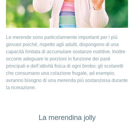
Cliente
Modifica
World
e
o
della
porta
mostra
viaggi
Richieste
Lavorare
franchigia
la
cliente
Nascondi
di
sezione
presso
o
sponsorizzazione
Modifica
Blog
mostra
CONCORDIA
della
la
Cambiare
di
lingua
sezione
assicuratore
Posti
Conci
Le merende sono particolarmente importanti per i più
Contatto
Modifica
e passare
Nascondi
vacanti
giovani poiché, rispetto agli adulti, dispongono di una
della
o
alla
Motivi
modalità
mostra
Feedback
capacità limitata di accumulare sostanze nutritive. Inoltre
CONCORDIA
Ufficio stampa
perché
di
la
Conci-
occorre adeguare le porzioni in funzione dei pasti
sezione
lavorare
e
pagamento
Creative
principali e dell’attività fisica di ogni bimbo: gli scolaretti
presso
comunicazione
Notifica
CONCORDIA
che consumano una colazione frugale, ad esempio,
di
Consigli
decesso
avranno bisogno di una merenda più sostanziosa durante
>
Fornitori di
Nascondi
per
la ricreazione.
Notifica
prestazioni
o
la
Vizzualizza
di
mostra
tua
la
infortunio
tutti
Tariffa
candidatura
sezione
590
Il
gli
Team
La merendina jolly
articoli
delle
risorse
umane