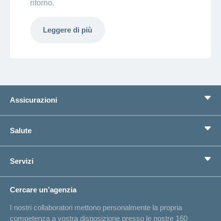
ritorno.
Leggere di più
Assicurazioni
Assicurazione di base
Salute
Assicurazioni complementari
Previdenza
concordiaMed
Servizi
Cerco un'assicurazione per...
Bussola della salute
Circostanze di vita
Cambiamento di indirizzo
Cercare un’agenzia
Sull'assicurazione
Elenchi degli ospedali
I nostri collaboratori mettono personalmente la propria
Annuncio d'infortunio
competenza a vostra disposizione presso le nostre 160