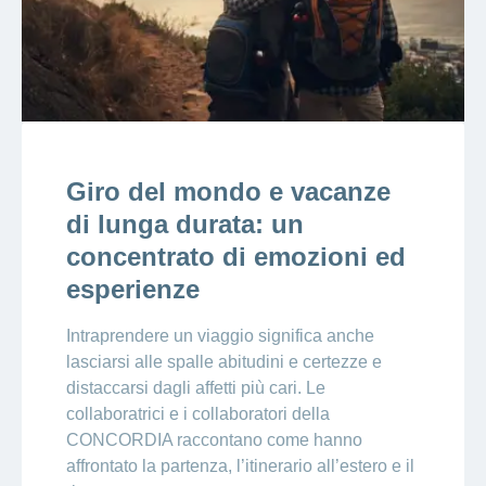
Giro del mondo e vacanze
di lunga durata: un
concentrato di emozioni ed
esperienze
Intraprendere un viaggio significa anche
lasciarsi alle spalle abitudini e certezze e
distaccarsi dagli affetti più cari. Le
collaboratrici e i collaboratori della
CONCORDIA raccontano come hanno
affrontato la partenza, l’itinerario all’estero e il