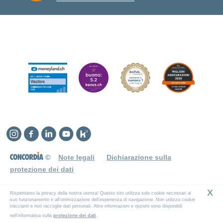
Instagram
Facebook
Linkedin
YouTube
Kununu
©
Note legali
Dichiarazione sulla
protezione dei dati
X
Rispettiamo la privacy della nostra utenza! Questo sito utilizza solo cookie necessari al
suo funzionamento e all’ottimizzazione dell’esperienza di navigazione. Non utilizza cookie
traccianti e non raccoglie dati personali. Altre informazioni e opzioni sono disponibili
nell’informativa sulla
protezione dei dati
.