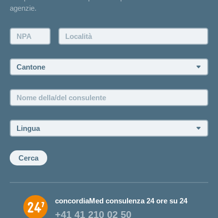
Contatto
agenzie.
Richiesta di un'offerta
Farsi contattare telefonicamente dall'agenzia
NPA:
Località:
Fissare un appuntamento
Cantone:
Offerte di lavoro e carriera
Posizioni vacanti
Nome
della/del
consulente:
Lingua:
Cerca
concordiaMed consulenza 24 ore su 24
+41 41 210 02 50