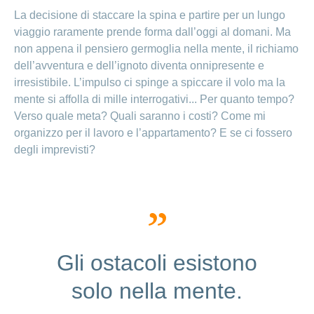
Ho una
I
La decisione di staccare la spina e partire per un lungo
Nascondi
nostri
domanda
o
viaggio raramente prende forma dall’oggi al domani. Ma
profili
mostra
su
non appena il pensiero germoglia nella mente, il richiamo
di
la
sezione
posti
dell’avventura e dell’ignoto diventa onnipresente e
Psicologia
irresistibile. L’impulso ci spinge a spiccare il volo ma la
Apprendistato
Alimentazione
presso
mente si affolla di mille interrogativi... Per quanto tempo?
CONCORDIA
Fitness
Verso quale meta? Quali saranno i costi? Come mi
I
organizzo per il lavoro e l’appartamento? E se ci fossero
tuoi
degli imprevisti?
vantaggi
presso
CONCORDIA
Gli ostacoli esistono
solo nella mente.