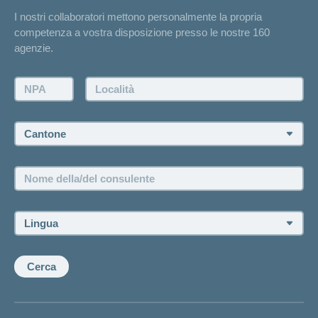
Elenchi degli ospedali
I nostri collaboratori mettono personalmente la propria
Annuncio d'infortunio
competenza a vostra disposizione presso le nostre 160
Contatto
agenzie.
Richiesta di un'offerta
Farsi contattare telefonicamente dall'agenzia
NPA:
Località:
Fissare un appuntamento
Cantone:
Offerte di lavoro e carriera
Posizioni vacanti
Nome
della/del
consulente:
Lingua:
Cerca