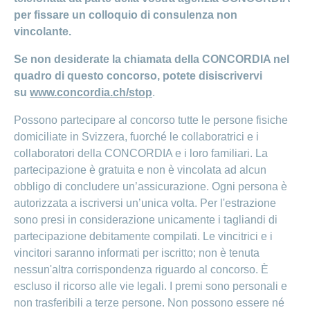
Crea
la
sezione
consulenza
addebitamento
Consigli
la
la
mostra
la
Trasloco
Nascondi
della
mia
essere
sezione
con
sulla
per fissare un colloquio di consulenza non
sezione
diretto
la
sezione
Indennità
salute
per
o
Tour
polizza
Organizzazione
figlia
genitori
Conci
salute
Concorsi
Da
Alimentazione
sezione
(LSV+
Il
giornaliera
mostra
vincolante.
Nascondi
risparmiare
delle
Nascondi
o
Ricerca
24
poco
o
Consiglio
la
nostro
o
Le
o
piscine
mio
di
ore
in
sezione
Desiderio
CH-
d'amministrazione
mostra
Concorso
mostra
ricette
profilo
Se non desiderate la chiamata della CONCORDIA nel
figlio
Sull'assicurazione
centri
su
Il
Svizzera
la
di
DD)
la
myCONCORDIA
per
di
Comitato
Nascondi
di
CONCORDIA
quadro di questo concorso, potete disiscrivervi
sezione
24
Paese
sezione
maternità
la
Sui
famiglie
Conci
– Portale clienti
o
Famiglia
Cambiamento
direttivo
Principi
consulenza
die
mia
Active
su
www.concordia.ch/stop
.
medicamenti
Perché
mostra
Consulenza
e applicazione
Gravidanza
di
Nascondi
di
Click
Estrazione
Ragazzi
famiglia
Associazione
la
scegliere la
sui
o
e
indirizzo
comportamento
&
Sulle
biglietti
Openair
sezione
Possono partecipare al concorso tutte le persone fisiche
mostra
farmaci
CONCORDIA?
parto
Find
operazioni
Paese
Registrazione
Cambiamento
Protezione
la
Rimborso
generici
MS
domiciliate in Svizzera, fuorché le collaboratrici e i
agli
dei
CONCORDIA
È
di
sezione
dei
Farmaci
Login
Sports
delle
occhi
ragazzi
Soddisfazione
Consulenza
collaboratori della CONCORDIA e i loro familiari. La
nato
modello
dati
Info
generici
Partner di
fatture
Openair
della
sulla
il
assicurativo
Riduzione
partecipazione è gratuita e non è vincolata ad alcun
cooperazione
Missione
clientela
Esami
prevenzione
bebè
dei
Estrazione
Modifica
– la Mobiliare
obbligo di concludere un’assicurazione. Ogni persona è
medici
delle
premi
biglietti
Esercizio
Condizioni
Prestazioni
del
preventivi
Movimento
cadute
autorizzata a iscriversi un’unica volta. Per l'estrazione
MS
e
contatto
d’assicurazione
Conteggio
Sports
sono presi in considerazione unicamente i tagliandi di
Partner di
Consulenza
copertura
HMO
prestazioni
Camp
in
dei
o
cooperazione
partecipazione debitamente compilati. Le vincitrici e i
e
Rilasciare
medicina
costi
myDoc
Salute
controllo
– Pro
vincitori saranno informati per iscritto; non è tenuta
complementare
una
fatture
Juventute
Modifica
nessun'altra corrispondenza riguardo al concorso. È
procura
Consulenza
del
escluso il ricorso alle vie legali. I premi sono personali e
per
conto
Conci-
Sponsorizzazioni
non trasferibili a terze persone. Non possono essere né
vaccinazioni
Nascondi