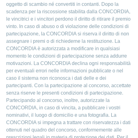
Cliente
Modifica
World
e
o
oggetto di scambio né convertiti in contanti. Dopo la
della
porta
mostra
viaggi
Richieste
Lavorare
scadenza per la riscossione stabilita dalla CONCORDIA,
franchigia
la
cliente
Nascondi
di
sezione
presso
o
le vincitrici e i vincitori perdono il diritto di ritirare il premio
sponsorizzazione
Modifica
Blog
mostra
CONCORDIA
della
vinto. In caso di abuso o di violazione delle condizioni di
la
Cambiare
di
lingua
sezione
partecipazione, la CONCORDIA si riserva il diritto di non
assicuratore
Posti
Conci
Contatto
Modifica
assegnare i premi o di richiederne la restituzione. La
e passare
Nascondi
vacanti
della
o
alla
CONCORDIA è autorizzata a modificare in qualsiasi
Motivi
modalità
mostra
Feedback
CONCORDIA
Ufficio stampa
momento le condizioni di partecipazione senza addurre
perché
di
la
Conci-
sezione
lavorare
e
pagamento
motivazioni. La CONCORDIA declina ogni responsabilità
Creative
presso
comunicazione
per eventuali errori nelle informazioni pubblicate o nel
Notifica
CONCORDIA
di
caso il sistema non riconosca i dati delle e dei
Consigli
decesso
>
Fornitori di
partecipanti. Con la partecipazione al concorso, accettate
Nascondi
per
Notifica
prestazioni
o
senza riserve le presenti condizioni di partecipazione.
la
Vizzualizza
di
mostra
tua
Partecipando al concorso, inoltre, autorizzate la
la
infortunio
tutti
Tariffa
candidatura
sezione
CONCORDIA, in caso di vincita, a pubblicare i vostri
590
Il
gli
nominativi, il luogo di domicilio e una fotografia. La
Team
CONCORDIA si impegna a trattare con riservatezza i dati
articoli
delle
risorse
ottenuti nel quadro del concorso, conformemente alle
umane
prescrizioni legali in materia di protezione dei dati. Per il