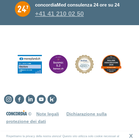
concordiaMed consulenza 24 ore su 24
+41 41 210 02 50
Instagram
Facebook
Linkedin
YouTube
Kununu
©
Note legali
Dichiarazione sulla
protezione dei dati
X
Rispettiamo la privacy della nostra utenza! Questo sito utilizza solo cookie necessari al