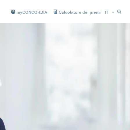
Cer
Cer
Lingua
myCONCORDIA
Calcolatore dei premi