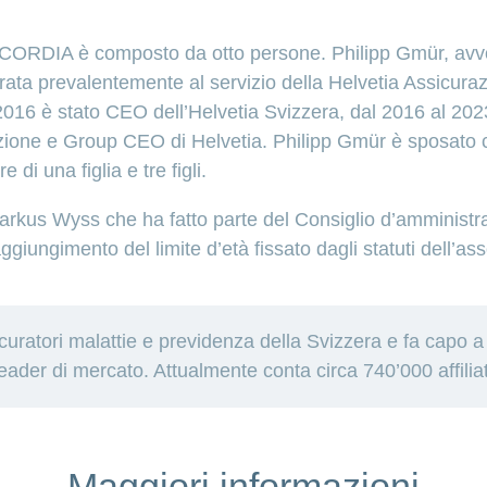
CORDIA è composto da otto persone. Philipp Gmür, avvoca
rata prevalentemente al servizio della Helvetia Assicurazi
2016 è stato CEO dell’Helvetia Svizzera, dal 2016 al 2023
irezione e Group CEO di Helvetia. Philipp Gmür è sposa
 di una figlia e tre figli.
t. Markus Wyss che ha fatto parte del Consiglio d’ammini
aggiungimento del limite d’età fissato dagli statuti dell’as
ratori malattie e previdenza della Svizzera e fa capo 
eader di mercato. Attualmente conta circa 740’000 affiliate
Maggiori informazioni