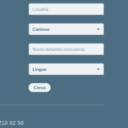
Località:
Cantone:
Nome
della/del
consulente:
Lingua:
Cerca
210 02 50