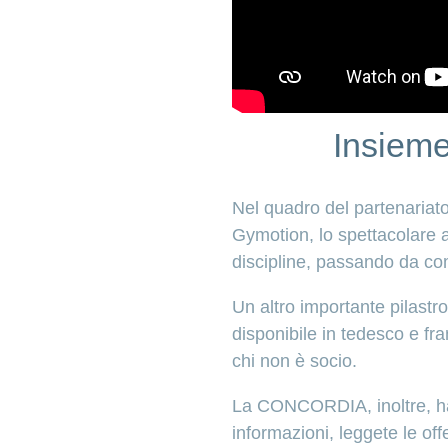
Insieme
Nel quadro del partenariat
Gymotion, lo spettacolare a
discipline, passando da com
Un altro importante pilastr
disponibile in tedesco e fran
chi non è socio.
La CONCORDIA, inoltre, ha i
informazioni, leggete le of