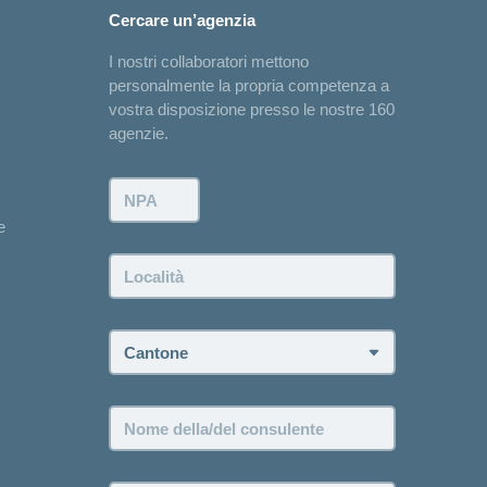
Cercare un’agenzia
I nostri collaboratori mettono
personalmente la propria competenza a
vostra disposizione presso le nostre 160
agenzie.
NPA:
e
Località:
Cantone:
Nome
della/del
consulente: