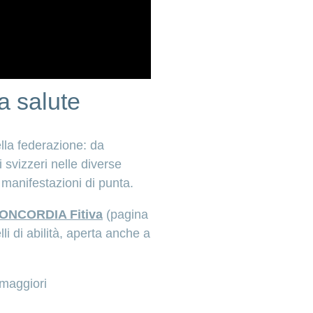
a salute
lla federazione: da
 svizzeri nelle diverse
 manifestazioni di punta.
ONCORDIA Fitiva
(pagina
lli di abilità, aperta anche a
 maggiori