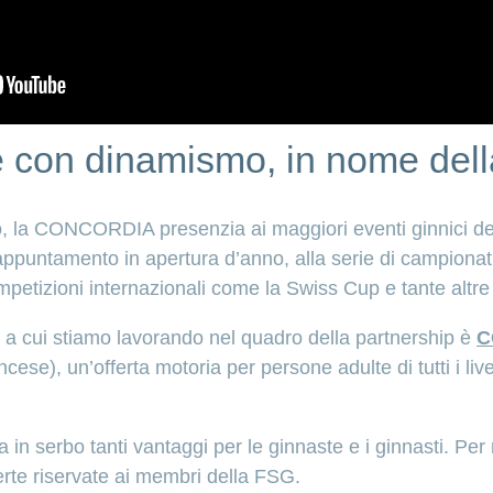
 con dinamismo, in nome dell
o, la CONCORDIA presenzia ai maggiori eventi ginnici de
ppuntamento in apertura d’anno, alla serie di campionati
petizioni internazionali come la Swiss Cup e tante altre
o a cui stiamo lavorando nel quadro della partnership è
C
cese), un’offerta motoria per persone adulte di tutti i live
n serbo tanti vantaggi per le ginnaste e i ginnasti. Per
ferte riservate ai membri della FSG.