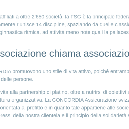
iliati a oltre 2’650 società, la FSG è la principale feder
ente riunisce 14 discipline, spaziando da quelle classi
a ginnastica ritmica, ad attività meno note quali la pallacest
sociazione chiama associazi
IA promuovono uno stile di vita attivo, poiché entramb
 delle persone.
ta alla partnership di platino, oltre a nutrirsi di obiettivi 
tura organizzativa. La CONCORDIA Assicurazione svizzer
orientata al profitto e in quanto tale appartiene alle socie
ressi della nostra clientela e il principio della solidarie