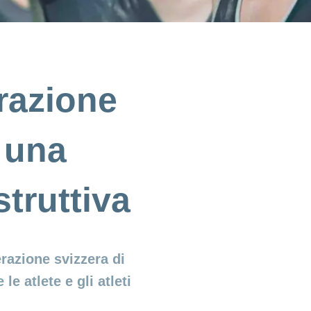
razione
: una
truttiva
razione svizzera di
e atlete e gli atleti