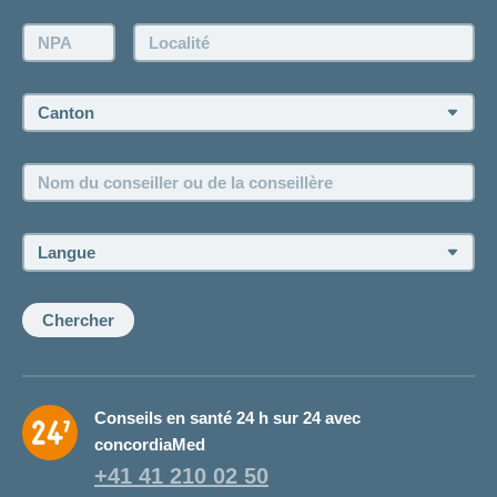
Demande d'offre
NPA:
Localité:
Demander à l'agence de vous rappeler
Prise de rendez-vous
Canton:
Emplois et carrière
Nom
Postes vacants
du
conseiller
ou
Langue:
de
la
conseillère:
Chercher
Conseils en santé 24 h sur 24 avec
concordiaMed
+41 41 210 02 50