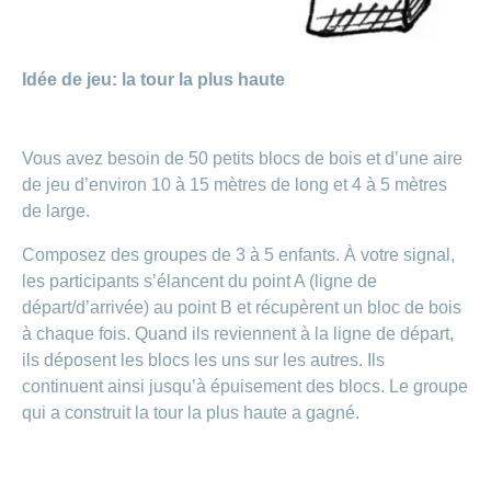
Carrières
et
Des
offres
Afficher
questions?
d’emploi
ou
Idée de jeu: la tour la plus haute
masquer
Apprentissage
la
Psychologie
chez
rubrique
CONCORDIA
Alimentation
Vous avez besoin de 50 petits blocs de bois et d’une aire
Tes
Fitness
de jeu d’environ 10 à 15 mètres de long et 4 à 5 mètres
avantages
chez
de large.
CONCORDIA
Composez des groupes de 3 à 5 enfants. À votre signal,
les participants s’élancent du point A (ligne de
départ/d’arrivée) au point B et récupèrent un bloc de bois
à chaque fois. Quand ils reviennent à la ligne de départ,
ils déposent les blocs les uns sur les autres. Ils
continuent ainsi jusqu’à épuisement des blocs. Le groupe
qui a construit la tour la plus haute a gagné.