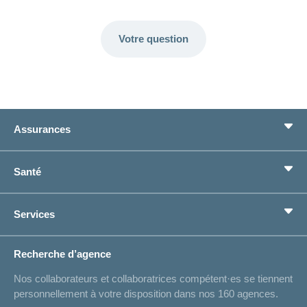
Votre question
Assurances
Assurance de base
Santé
Assurances complémentaires
Prévoyance
concordiaMed
Services
Je cherche une assurance pour...
Boussole santé
Situations de vie
Changement d’adresse
Recherche d’agence
Réaliser des économies sur l'assurance
Listes des hôpitaux
Nos collaborateurs et collaboratrices compétent·es se tiennent
Bulletin d'accident
personnellement à votre disposition dans nos 160 agences.
Contact