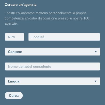
Cambiamento di indirizzo
Cercare un’agenzia
Sull'assicurazione
Elenchi degli ospedali
I nostri collaboratori mettono personalmente la propria
Annuncio d'infortunio
competenza a vostra disposizione presso le nostre 160
Contatto
agenzie.
Richiesta di un'offerta
Farsi contattare telefonicamente dall'agenzia
NPA:
Località:
Fissare un appuntamento
Cantone:
Offerte di lavoro e carriera
Posizioni vacanti
Nome
della/del
consulente:
Lingua:
Cerca