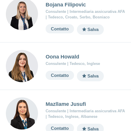
Bojana Filipovic
Consulente | Intermediaria assicurativa AFA
| Tedesco, Croato, Serbo, Bosniaco
Contatto
Salva
Oona Howald
Consulente | Tedesco, Inglese
Contatto
Salva
Mazllame Jusufi
Consulente | Intermediaria assicurativa AFA
| Tedesco, Inglese, Albanese
Contatto
Salva