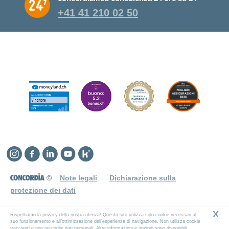
+41 41 210 02 50
Instagram
Facebook
Linkedin
YouTube
Kununu
©
Note legali
Dichiarazione sulla
protezione dei dati
X
Rispettiamo la privacy della nostra utenza! Questo sito utilizza solo cookie necessari al
suo funzionamento e all’ottimizzazione dell’esperienza di navigazione. Non utilizza cookie
traccianti e non raccoglie dati personali. Altre informazioni e opzioni sono disponibili