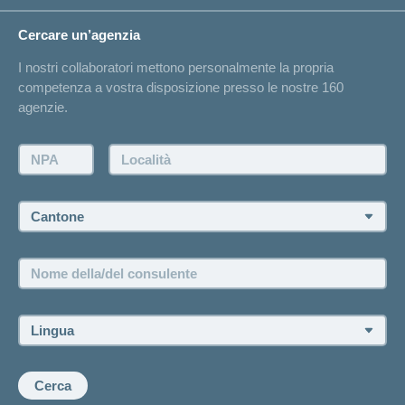
Circostanze di vita
Cambiamento di indirizzo
Cercare un’agenzia
Sull'assicurazione
Elenchi degli ospedali
I nostri collaboratori mettono personalmente la propria
Annuncio d'infortunio
competenza a vostra disposizione presso le nostre 160
Contatto
agenzie.
Richiesta di un'offerta
Farsi contattare telefonicamente dall'agenzia
NPA:
Località:
Fissare un appuntamento
Cantone:
Offerte di lavoro e carriera
Posizioni vacanti
Nome
della/del
consulente:
Lingua:
Cerca