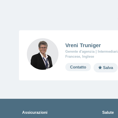
Vreni Truniger
Gerente d'agenzia | Intermediari
Francese, Inglese
Contatto
Salva
Assicurazioni
Salute