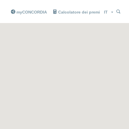
Cer
Cer
Lingua
myCONCORDIA
Calcolatore dei premi