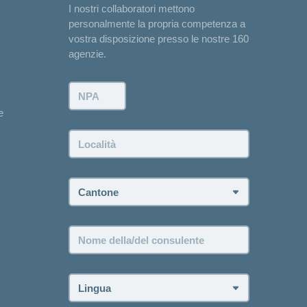
I nostri collaboratori mettono
personalmente la propria competenza a
vostra disposizione presso le nostre 160
agenzie.
NPA:
e
Località:
Cantone:
Nome
della/del
consulente:
Lingua: