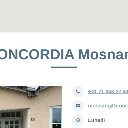
ONCORDIA Mosna
Telefono
+41 71 983 22 9
E-
mosnang@conco
mail
Orari
Lunedì
d'apertura