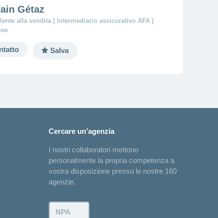
vain Gétaz
ente alla vendita | Intermediario assicurativo AFA |
ese
ntatto
Salva
Cercare un’agenzia
I nostri collaboratori mettono
personalmente la propria competenza a
vostra disposizione presso le nostre 160
agenzie.
NPA: