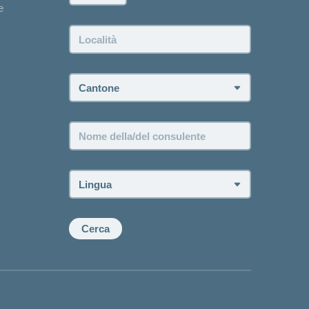
e
Località:
Cantone:
Nome
della/del
consulente:
Lingua:
Cerca