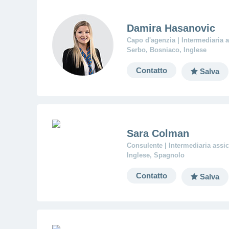
Damira Hasanovic
Capo d'agenzia | Intermediaria a
Serbo, Bosniaco, Inglese
Contatto
Salva
Sara Colman
Consulente | Intermediaria assic
Inglese, Spagnolo
Contatto
Salva