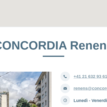
CONCORDIA Renen
Telefono
+41 21 632 93 6
E-
renens@concord
mail
Orari
Lunedì - Venerdì
d'apertura