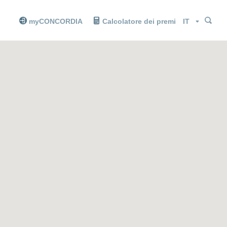
Cer
Cer
Lingua
myCONCORDIA
Calcolatore dei premi