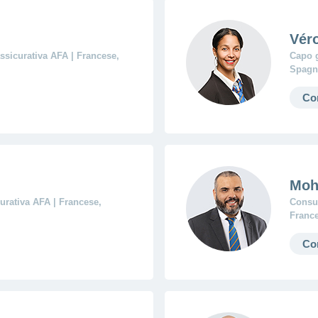
Vér
ssicurativa AFA | Francese,
Capo g
Spagno
Co
Moh
urativa AFA | Francese,
Consul
Franc
Co