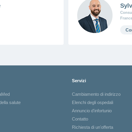
e
Syl
Consul
Franc
Co
Servizi
iaMed
Cambiamento di indirizzo
ella salute
Elenchi degli ospedali
Annuncio d'infortunio
Contatto
Richiesta di un'offerta