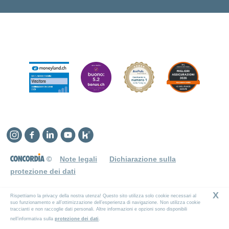
Instagram
Facebook
Linkedin
YouTube
Kununu
©
Note legali
Dichiarazione sulla
protezione dei dati
X
Rispettiamo la privacy della nostra utenza! Questo sito utilizza solo cookie necessari al
suo funzionamento e all’ottimizzazione dell’esperienza di navigazione. Non utilizza cookie
traccianti e non raccoglie dati personali. Altre informazioni e opzioni sono disponibili
nell’informativa sulla
protezione dei dati
.