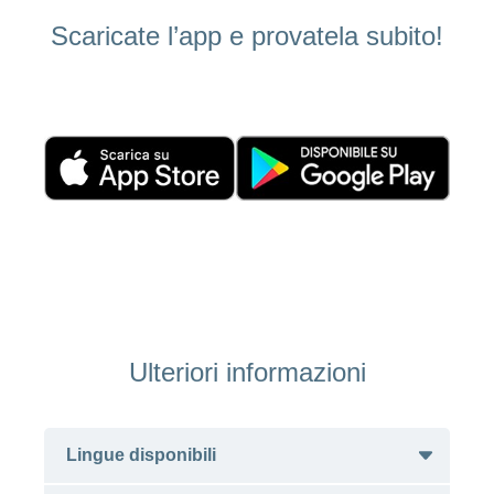
Ho una
I
Nascondi
Scaricate l’app e provatela subito!
nostri
domanda
o
profili
mostra
su
di
la
sezione
posti
Psicologia
Apprendistato
Alimentazione
presso
CONCORDIA
Fitness
I
tuoi
vantaggi
presso
CONCORDIA
Ulteriori informazioni
Lingue disponibili