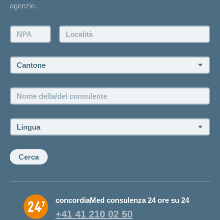
Contatto
agenzie.
Richiesta di un'offerta
Farsi contattare telefonicamente dall'agenzia
NPA:
Località:
Fissare un appuntamento
Cantone:
Offerte di lavoro e carriera
Posizioni vacanti
Nome
della/del
consulente:
Lingua:
Cerca
concordiaMed consulenza 24 ore su 24
+41 41 210 02 50