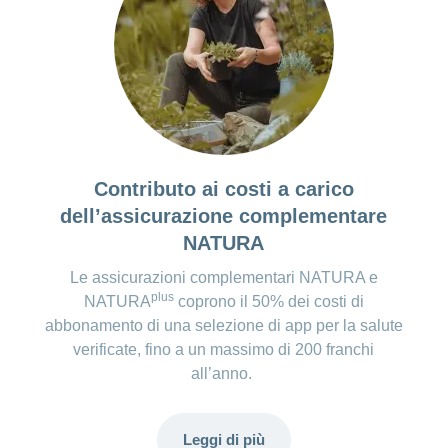
Costi della versione premium*:
Non esiste una versione a pagamento.
*Sebbene verifichiamo e aggiorniamo regolarmente le
informazioni relative al prezzo delle app, possono verificarsi
cambiamenti imprevisti.
Contributo ai costi a carico
dell’assicurazione complementare
NATURA
Le assicurazioni complementari NATURA e
plus
NATURA
coprono il 50% dei costi di
abbonamento di una selezione di app per la salute
verificate, fino a un massimo di 200 franchi
all’anno.
Leggi di più