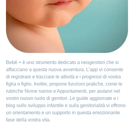
Cliente
Modifica
World
e
o
della
porta
mostra
viaggi
Richieste
Lavorare
franchigia
la
cliente
Nascondi
di
sezione
presso
o
sponsorizzazione
Modifica
Blog
mostra
CONCORDIA
della
la
Cambiare
di
lingua
sezione
assicuratore
Posti
Conci
Contatto
Modifica
e passare
Nascondi
vacanti
della
o
alla
Motivi
modalità
mostra
Feedback
CONCORDIA
Ufficio stampa
perché
di
la
Conci-
sezione
lavorare
e
pagamento
Bebè + è uno strumento dedicato a neogenitori che si
Creative
presso
comunicazione
Notifica
affacciano a questa nuova avventura. L’app vi consente
CONCORDIA
di
di registrare e tracciare le attività e i progressi di vostra
Consigli
decesso
>
Fornitori di
figlia o figlio. Inoltre, propone funzioni pratiche, come le
Nascondi
per
Notifica
prestazioni
o
la
Vizzualizza
rubriche Ninne nanne e Appuntamenti, per aiutarvi nel
di
mostra
tua
vostro nuovo ruolo di genitori. Le guide aggiornate e i
la
infortunio
tutti
Tariffa
candidatura
sezione
blog sullo sviluppo infantile e sulla genitorialità vi offrono
590
Il
gli
un orientamento e un supporto in questa emozionante
Team
articoli
fase della vostra vita.
delle
risorse
umane