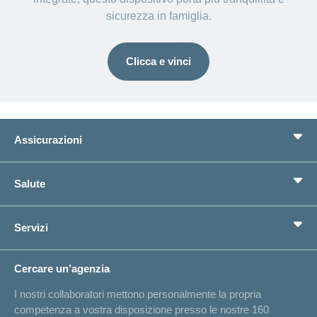
sicurezza in famiglia.
Clicca e vinci
Assicurazioni
Assicurazione di base
Salute
Assicurazioni complementari
Previdenza
concordiaMed
Servizi
Cerco un'assicurazione per...
Bussola della salute
Circostanze di vita
Cambiamento di indirizzo
Cercare un’agenzia
Sull'assicurazione
Elenchi degli ospedali
I nostri collaboratori mettono personalmente la propria
Annuncio d'infortunio
competenza a vostra disposizione presso le nostre 160