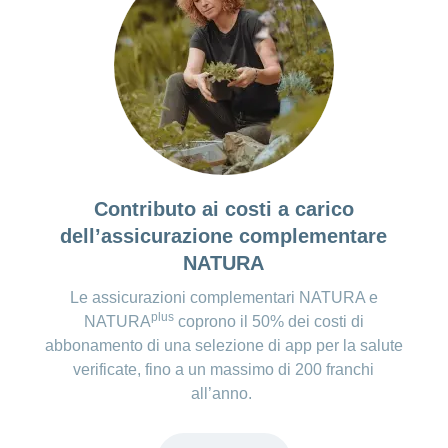
tra le sedute
Possibilità di dare un feedback su
esercizi e contenuti, per una migliore
personalizzazione della terapia
Brevi questionari per la valutazione del
proprio stato (ad es. umore, sonno e
relazione con la o lo specialista)
Costi della versione premium*:
Contributo ai costi a carico
dell’assicurazione complementare
Non esiste una versione a pagamento
NATURA
*Sebbene verifichiamo e aggiorniamo regolarmente le
Le assicurazioni complementari NATURA e
informazioni relative al prezzo delle app, possono verificarsi
plus
NATURA
coprono il 50% dei costi di
cambiamenti imprevisti.
abbonamento di una selezione di app per la salute
verificate, fino a un massimo di 200 franchi
all’anno.