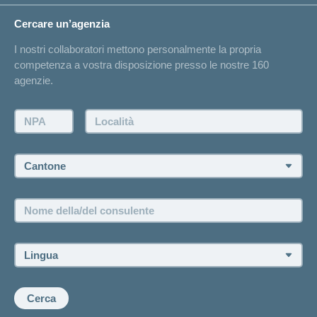
Circostanze di vita
Cambiamento di indirizzo
Cercare un’agenzia
Sull'assicurazione
Elenchi degli ospedali
I nostri collaboratori mettono personalmente la propria
Annuncio d'infortunio
competenza a vostra disposizione presso le nostre 160
Contatto
agenzie.
Richiesta di un'offerta
Farsi contattare telefonicamente dall'agenzia
NPA:
Località:
Fissare un appuntamento
Cantone:
Offerte di lavoro e carriera
Posizioni vacanti
Nome
della/del
consulente:
Lingua:
Cerca