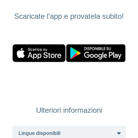
Ho una
I
Nascondi
nostri
domanda
o
Scaricate l’app e provatela subito!
profili
mostra
su
di
la
sezione
posti
Psicologia
Apprendistato
Alimentazione
presso
CONCORDIA
Fitness
I
tuoi
vantaggi
presso
CONCORDIA
Ulteriori informazioni
Lingue disponibili