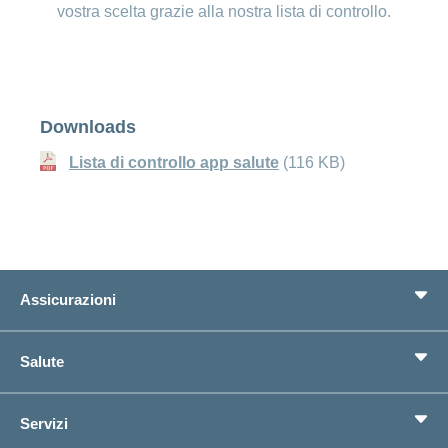
vostra scelta grazie alla nostra lista di controllo.
Downloads
Lista di controllo app salute
(116 KB)
Assicurazioni
Assicurazione di base
Salute
Assicurazioni complementari
Previdenza
concordiaMed
Servizi
Cerco un'assicurazione per...
Bussola della salute