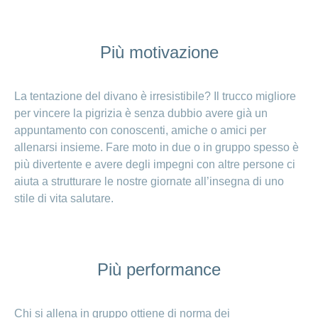
Ho una
I
Nascondi
nostri
domanda
o
profili
mostra
su
Più motivazione
di
la
sezione
posti
Psicologia
Apprendistato
Alimentazione
La tentazione del divano è irresistibile? Il trucco migliore
presso
CONCORDIA
Fitness
per vincere la pigrizia è senza dubbio avere già un
I
appuntamento con conoscenti, amiche o amici per
tuoi
allenarsi insieme. Fare moto in due o in gruppo spesso è
vantaggi
più divertente e avere degli impegni con altre persone ci
presso
CONCORDIA
aiuta a strutturare le nostre giornate all’insegna di uno
stile di vita salutare.
Più performance
Chi si allena in gruppo ottiene di norma dei