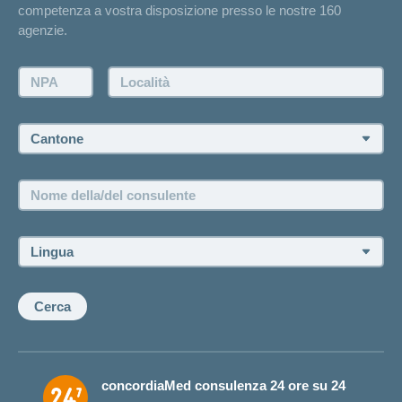
competenza a vostra disposizione presso le nostre 160
Contatto
agenzie.
Richiesta di un'offerta
Farsi contattare telefonicamente dall'agenzia
NPA:
Località:
Fissare un appuntamento
Cantone:
Offerte di lavoro e carriera
Posizioni vacanti
Nome
della/del
consulente:
Lingua:
Cerca
concordiaMed consulenza 24 ore su 24