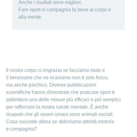
Cliente
Modifica
World
Anche i risultati sono migliori.
e
o
della
porta
mostra
viaggi
Richieste
Fare sport in compagnia fa bene al
corpo e
Lavorare
franchigia
la
cliente
Nascondi
di
alla mente.
sezione
presso
o
sponsorizzazione
Modifica
Blog
mostra
CONCORDIA
della
la
Cambiare
di
lingua
sezione
assicuratore
Posti
Conci
Contatto
Modifica
e passare
Nascondi
vacanti
della
o
alla
Motivi
modalità
mostra
Feedback
CONCORDIA
Ufficio stampa
perché
di
la
Conci-
sezione
lavorare
e
pagamento
Creative
presso
comunicazione
Il nostro corpo ci ringrazia se facciamo moto e
Notifica
CONCORDIA
di
il benessere che ne ricaviamo non è solo fisico,
Consigli
decesso
>
Fornitori di
ma anche psichico. Diverse pubblicazioni
Nascondi
per
Notifica
prestazioni
o
scientifiche hanno dimostrato che praticare sport è
la
Vizzualizza
di
mostra
tua
addirittura una delle misure più efficaci e più semplici
la
infortunio
tutti
Tariffa
candidatura
sezione
per rafforzare la nostra salute mentale. È anche
590
Il
gli
risaputo che gli esseri umani sono animali sociali.
Team
Cosa succede allora se abbiniamo attività motoria
articoli
delle
risorse
e
compagnia?
umane