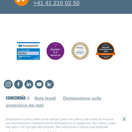
+41 41 210 02 50
Instagram
Facebook
Linkedin
YouTube
Kununu
©
Note legali
Dichiarazione sulla
protezione dei dati
X
Rispettiamo la privacy della nostra utenza! Questo sito utilizza solo cookie necessari al
suo funzionamento e all’ottimizzazione dell’esperienza di navigazione. Non utilizza cookie
traccianti e non raccoglie dati personali. Altre informazioni e opzioni sono disponibili