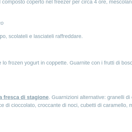
l composto coperto nel freezer per circa 4 ore, mescolan
co
ppo, scolateli e lasciateli raffreddare.
 lo frozen yogurt in coppette. Guarnite con i frutti di bo
ta fresca di stagione
. Guarnizioni alternative: granelli di 
cce di cioccolato, croccante di noci, cubetti di caramello