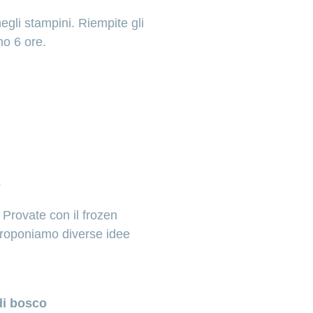
 negli stampini. Riempite gli
no 6 ore.
o
 Provate con il frozen
proponiamo diverse idee
 di bosco