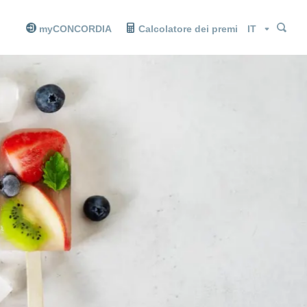
Cer
Cer
Lingua
myCONCORDIA
Calcolatore dei premi