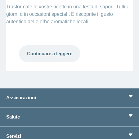
Trasformate le vostre ricette in una festa di sapori. Tutti i
giorni o in occasioni speciali. E riscoprite il gusto
autentico delle erbe aromatiche locali.
Continuare a leggere
Assicurazioni
Assicurazione di base
Salute
Assicurazioni complementari
Previdenza
concordiaMed
Servizi
Cerco un'assicurazione per...