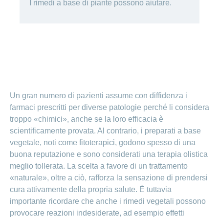
I rimedi a base di piante possono aiutare.
Ho una
I
Nascondi
nostri
domanda
o
profili
mostra
su
di
la
sezione
posti
Psicologia
Apprendistato
Alimentazione
presso
CONCORDIA
Fitness
I
Un gran numero di pazienti assume con diffidenza i
tuoi
vantaggi
farmaci prescritti per diverse patologie perché li considera
presso
troppo «chimici», anche se la loro efficacia è
CONCORDIA
scientificamente provata. Al contrario, i preparati a base
vegetale, noti come fitoterapici, godono spesso di una
buona reputazione e sono considerati una terapia olistica
meglio tollerata. La scelta a favore di un trattamento
«naturale», oltre a ciò, rafforza la sensazione di prendersi
cura attivamente della propria salute. È tuttavia
importante ricordare che anche i rimedi vegetali possono
provocare reazioni indesiderate, ad esempio effetti