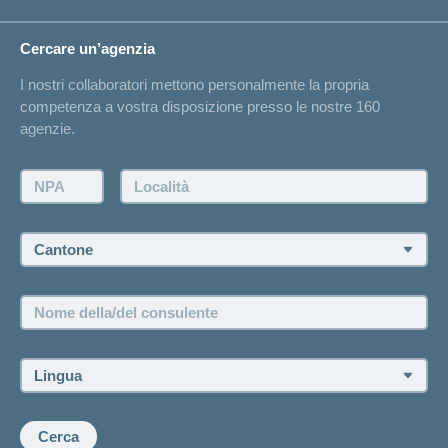
Bussola della salute
Circostanze di vita
Cambiamento di indirizzo
Cercare un’agenzia
Sull'assicurazione
Elenchi degli ospedali
I nostri collaboratori mettono personalmente la propria
Annuncio d'infortunio
competenza a vostra disposizione presso le nostre 160
Contatto
agenzie.
Richiesta di un'offerta
Farsi contattare telefonicamente dall'agenzia
NPA:
Località:
Fissare un appuntamento
Cantone:
Offerte di lavoro e carriera
Posizioni vacanti
Nome
della/del
consulente:
Lingua:
Cerca