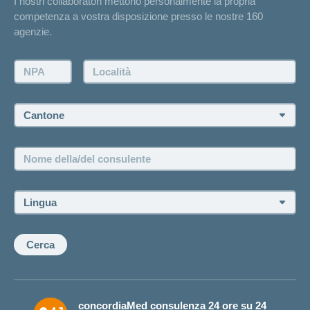
I nostri collaboratori mettono personalmente la propria
Annuncio d'infortunio
competenza a vostra disposizione presso le nostre 160
Contatto
agenzie.
Richiesta di un'offerta
Farsi contattare telefonicamente dall'agenzia
NPA:
Località:
Fissare un appuntamento
Cantone:
Offerte di lavoro e carriera
Posizioni vacanti
Nome
della/del
consulente:
Lingua:
Cerca
concordiaMed consulenza 24 ore su 24