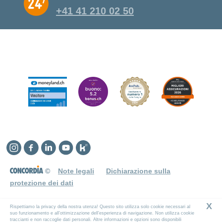
+41 41 210 02 50
Instagram
Facebook
Linkedin
YouTube
Kununu
©
Note legali
Dichiarazione sulla
protezione dei dati
X
Rispettiamo la privacy della nostra utenza! Questo sito utilizza solo cookie necessari al
suo funzionamento e all’ottimizzazione dell’esperienza di navigazione. Non utilizza cookie
traccianti e non raccoglie dati personali. Altre informazioni e opzioni sono disponibili