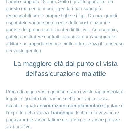
hanno compiuto 18 anni. Sotto il profilo giuridico, da
Ho una
I
Nascondi
questo momento in poi, i genitori non sono più
nostri
domanda
o
responsabili per le proprie figlie e i figli. Da ora, quindi,
profili
mostra
su
di
la
rispondete voi personalmente delle vostre azioni e
sezione
posti
Psicologia
godete del pieno esercizio dei diritti civili. Ad esempio,
Apprendistato
potete concludere contratti, acquistare un’automobile,
Alimentazione
presso
affittare un appartamento e molto altro, senza il consenso
CONCORDIA
Fitness
dei vostri genitori.
I
tuoi
La maggiore età dal punto di vista
vantaggi
presso
dell'assicurazione malattie
CONCORDIA
Prima di oggi, i vostri genitori erano i vostri rappresentanti
legali. In quanto tali, hanno scelto per voi la cassa
malattia , quali
assicurazioni complementari
stipulare e
l’importo della vostra
franchigia
. Inoltre, ricevevano (e
pagavano) le vostre fatture dei premi e le vostre polizze
assicurative.