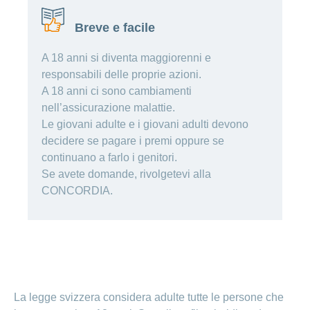
Cliente
Modifica
World
e
o
della
porta
mostra
viaggi
Richieste
Lavorare
Breve e facile
franchigia
la
cliente
Nascondi
di
sezione
presso
o
sponsorizzazione
Modifica
Blog
mostra
CONCORDIA
A 18 anni si diventa maggiorenni e
della
la
Cambiare
di
lingua
responsabili delle proprie azioni.
sezione
assicuratore
Posti
Conci
Contatto
Modifica
A 18 anni ci sono cambiamenti
e passare
Nascondi
vacanti
della
o
nell’assicurazione malattie.
alla
Motivi
modalità
mostra
Feedback
CONCORDIA
Le giovani adulte e i giovani adulti devono
Ufficio stampa
perché
di
la
Conci-
sezione
lavorare
e
pagamento
decidere se pagare i premi oppure se
Creative
presso
comunicazione
continuano a farlo i genitori.
Notifica
CONCORDIA
di
Se avete domande, rivolgetevi alla
Consigli
decesso
>
Fornitori di
CONCORDIA.
Nascondi
per
Notifica
prestazioni
o
la
Vizzualizza
di
mostra
tua
la
infortunio
tutti
Tariffa
candidatura
sezione
590
Il
gli
Team
articoli
delle
risorse
La legge svizzera considera adulte tutte le persone che
umane