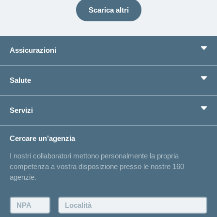
Scarica altri
Assicurazioni
Assicurazione di base
Salute
Assicurazioni complementari
Previdenza
concordiaMed
Servizi
Cerco un'assicurazione per...
Bussola della salute
Circostanze di vita
Cambiamento di indirizzo
Cercare un’agenzia
Sull'assicurazione
Elenchi degli ospedali
I nostri collaboratori mettono personalmente la propria
Annuncio d'infortunio
competenza a vostra disposizione presso le nostre 160
Contatto
agenzie.
Richiesta di un'offerta
Farsi contattare telefonicamente dall'agenzia
NPA:
Località:
Fissare un appuntamento