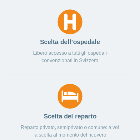
Ho una
I
Nascondi
nostri
domanda
o
profili
mostra
su
di
la
sezione
posti
Psicologia
Apprendistato
Alimentazione
Scelta dell’ospedale
presso
CONCORDIA
Fitness
Libero accesso a tutti gli ospedali
I
convenzionati in Svizzera
tuoi
vantaggi
presso
CONCORDIA
Scelta del reparto
Reparto privato, semiprivato o comune: a voi
la scelta al momento del ricovero