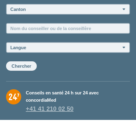
Prise de rendez-vous
Canton:
Emplois et carrière
Nom
Postes vacants
du
conseiller
ou
Langue:
de
la
conseillère:
Chercher
Conseils en santé 24 h sur 24 avec
concordiaMed
+41 41 210 02 50