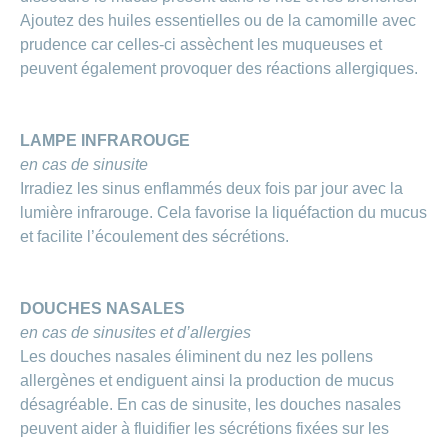
Carrières
Ajoutez des huiles essentielles ou de la camomille avec
et
Des
offres
prudence car celles-ci assèchent les muqueuses et
Afficher
questions?
d’emploi
ou
peuvent également provoquer des réactions allergiques.
masquer
Apprentissage
la
Psychologie
chez
rubrique
CONCORDIA
Alimentation
LAMPE INFRAROUGE
Tes
Fitness
en cas de sinusite
avantages
chez
Irradiez les sinus enflammés deux fois par jour avec la
CONCORDIA
lumière infrarouge. Cela favorise la liquéfaction du mucus
et facilite l’écoulement des sécrétions.
DOUCHES NASALES
en cas de sinusites et d’allergies
Les douches nasales éliminent du nez les pollens
allergènes et endiguent ainsi la production de mucus
désagréable. En cas de sinusite, les douches nasales
peuvent aider à fluidifier les sécrétions fixées sur les