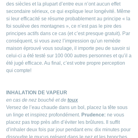
de
modèle
des
de
chez
des siècles et la plupart d’entre eux n’ont aucun effet
d’assurance
chutes
Conci
primes
Sponsoring
CONCORDIA
Afficher
secondaire sérieux, ce qui explique leur longévité. Même
Modification
Renseignements
ou
Décompte
si leur efficacité se résume probablement au principe « la
de
masquer
sur
Demande
de
Travailler
la
la
foi soulève des montagnes », ce n’est pas le pire des
la
Afficher
de
prestations
Blog
rubrique
chez
fréquence
ou
médecine
sponsoring
principes actifs dans ce cas (et c’est presque gratuit). Par
et
de
masquer
de
CONCORDIA
complémentaire
contrôle
conséquent, si vous avez l’impression qu’un remède
la
paiement
Conci
des
Renseignements
rubrique
maison éprouvé vous soulage, il importe peu de savoir si
Postes
factures
Paiement
sur
Contact
Afficher
vacants
celui-ci a été testé sur 100 000 autres personnes et qu’il a
par
les
ou
recouvrement
vaccinations
été jugé efficace. Au final, c’est votre propre perception
Pourquoi
Conci-
masquer
Feedback
direct
Médias
travailler
la
qui compte!
Renseignements
Creative
(LSV+)
rubrique
chez
médicaux
ou
nous
avant
Debit
Fournisseurs
Afficher
de
Astuces
Direct
>
et
ou
INHALATION DE VAPEUR
partir
pour
masquer
fournisseuses
en
en cas de nez bouché et de
toux
Afficher
ta
la
de
voyage
candidature
rubrique
Versez de l’eau chaude dans un bol, placez la tête sous
tous
prestations
L'équipe
un linge et inspirez profondément.
Prudence:
ne vous
les
des
placez pas trop près afin d’éviter les brûlures. Il suffit
Tarif
ressources
590
d’inhaler deux fois par jour pendant env. dix minutes pour
articles
humaines
dissoudre le mucus présent dans le nez et les bronches.