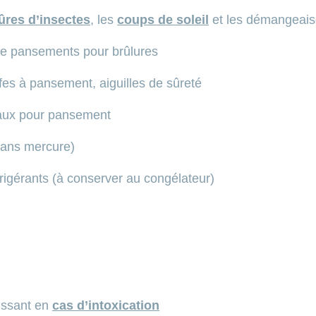
ûres d’insectes
, les
coups de soleil
et les démangeai
e pansements pour brûlures
s à pansement, aiguilles de sûreté
eaux pour pansement
ans mercure)
igérants (à conserver au congélateur)
ussant en
cas d’intoxication