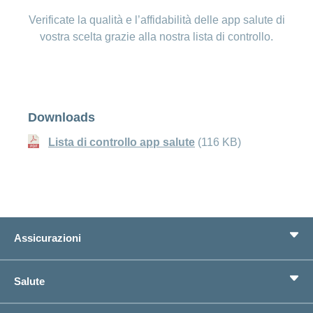
Verificate la qualità e l’affidabilità delle app salute di
vostra scelta grazie alla nostra lista di controllo.
Downloads
Lista di controllo app salute
(116 KB)
Assicurazioni
Assicurazione di base
Salute
Assicurazioni complementari
Previdenza
concordiaMed